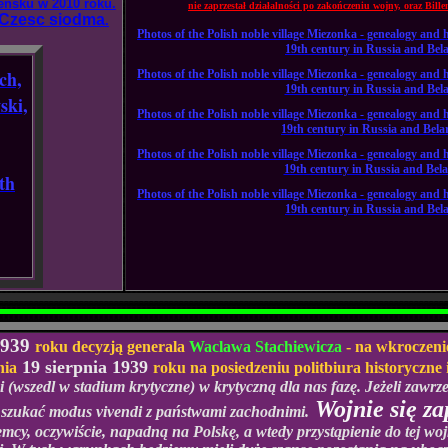
ensku w 2010 roku.
nie zaprzestał działalności po zakończeniu wojny, oraz Bil
Czesc siodma
.
Photos of the Polish noble village Miezonka - genealogy and h
19th century in Russia and Bela
ch,
Photos of the Polish noble village Miezonka - genealogy and h
19th century in Russia and Bela
ski,
Photos of the Polish noble village Miezonka - genealogy and h
19th century in Russia and Belar
Photos of the Polish noble village Miezonka - genealogy and h
19th century in Russia and Belar
th
Photos of the Polish noble village Miezonka - genealogy and h
19th century in Russia and Belar
1939
roku decyzją generala
Waclawa Stachiewicza
- na wkroczeni
19 sierpnia 1939
ia
roku na posiedzeniu
politbiura historyczne
i (wszedl w stadium krytyczne) w krytyczną dla nas fazę. Jeżeli zaw
Wojnie się z
ą szukać modus vivendi z państwami zachodnimi.
emcy, oczywiście, napadną na Polskę, a wtedy przystąpienie do tej wo