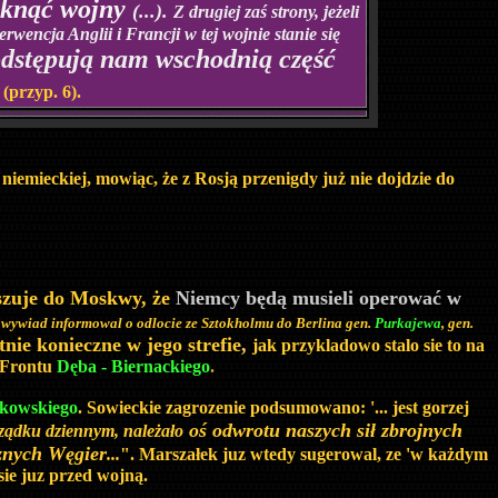
iknąć wojny
(...).
Z drugiej zaś strony, jeżeli
rwencja Anglii i Francji w tej wojnie stanie się
dstępują nam wschodnią część
 (przyp. 6).
 niemieckiej
, mowiąc, że z Rosją przenigdy już nie dojdzie do
szuje do Moskwy, że
Niemcy będą musieli operować w
 wywiad informowal o odlocie ze Sztokholmu do Berlina gen.
Purkajewa
, gen.
nie konieczne w jego strefie
,
jak przykladowo stalo sie to na
Frontu
Dęba - Biernackiego
.
nkowskiego
. Sowieckie zagrozenie podsumowano: '... jest gorzej
oś odwrotu naszych sił zbrojnych
rządku dziennym, należało
aznych Węgier
...
". Marszałek juz wtedy sugerowal, ze 'w każdym
sie juz przed wojną.