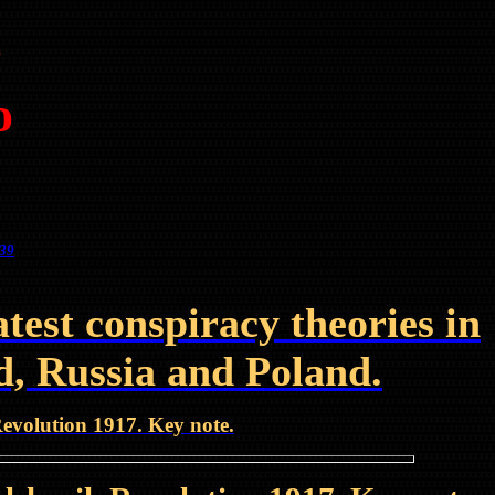
a
go
u
939
test conspiracy theories in
nd, Russia and Poland.
 Revolution 1917. Key note.