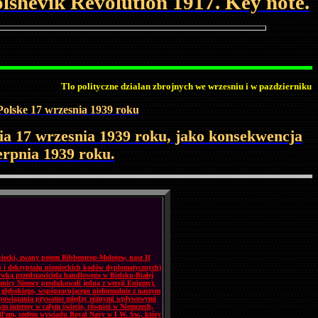
Bolshevik Revolution 1917. Key note.
Tlo polityczne dzialan zbrojnych we wrzesniu i w pazdzierniku 1939 roku
Polske 17 wrzesnia 1939 roku
a 17 wrzesnia 1939 roku, jako konsekwencja
erpnia 1939 roku.
sowiecki, zwany potem Ribbentrop-Mołotow, nasz II
hu i dekryptażu niemieckich kodów dyplomatycznych)
wką przedstawiciela handlowego w Bielsku-Białej
granicy Niemcy produkowali jedną z wersji Enigmy).
 głębokiego, wspópracującego nieformalnie z naszym
 o powiązania prywatne między różnymi wpływowymi
m interesy w całym świecie, również w Niemczech,
ll'em, szefem wywiadu Royal Navy w I W. Św., który