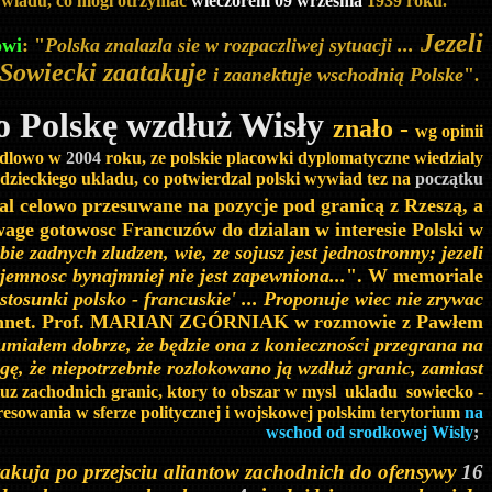
wywiadu, co mogl otrzymac
wieczorem 09 wrzesnia
1939 roku.
Jezeli
owi
: "
Polska znalazla sie w rozpaczliwej sytuacji ...
Sowiecki zaatakuje
i zaanektuje wschodnią Polske
"
.
go Polskę wzdłuż Wisły
znało -
wg opinii
odlowo w
2004
roku, ze polskie placowki dyplomatyczne wiedzialy
adzieckiego ukladu
, co potwierdzal polski wywiad tez na
początku
dal celowo przesuwane na pozycje pod granicą z Rzeszą, a
wage gotowosc Francuzów do dzialan w interesie Polski w
obie zadnych zludzen, wie, ze sojusz jest jednostronny; jezeli
ajemnosc bynajmniej nie jest zapewniona...
". W memoriale
stosunki polsko - francuskie' ... Proponuje wiec nie zrywac
. Bonnet. Prof. MARIAN ZGÓRNIAK w rozmowie z Pawłem
zumiałem dobrze, że będzie ona z konieczności przegrana na
gę, że niepotrzebnie rozlokowano ją wzdłuż granic, zamiast
uz zachodnich granic, ktory to obszar w mysl ukladu sowiecko -
esowania w sferze politycznej i wojskowej polskim terytorium
na
wschod od srodkowej Wisly
;
atakuja po przejsciu aliantow zachodnich do ofensywy
16