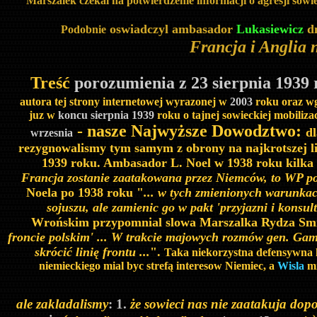
Marszalek czekal na potwierdzenie informacji o agresji sowi
oswiadczyl ambasador
Lukasiewicz
d
Podobnie
Francja i Anglia 
Treść
porozumienia z 23 sierpnia 1939
autora tej strony internetowej wyrazonej w
2003
roku oraz w
juz w
koncu sierpnia 1939
roku
o tajnej sowieckiej mobiliz
- nasze Najwyższe Dowodztwo:
dl
wrzesnia
rezygnowalismy tym samym z obrony na najkrotszej li
1939 roku. Ambasador L. Noel w 1938 roku kilka 
Francja zostanie zaatakowana przez Niemców, to WP posp
Noela po 1938 roku "
... w tych zmienionych warunkach
sojuszu, ale zamienic go w pakt 'przyjazni i konsulta
Wrońskim przypomnial slowa Marszalka Rydza Smig
froncie polskim' ... W trakcie majowych rozmów gen. Gamel
skrócić linię frontu ...
".
Taka niekorzystna defensywna 
niemieckiego mial byc strefą interesow Niemiec, a
Wisla
m
ale zakladalismy
: 1.
że sowieci nas nie zaatakuja dop