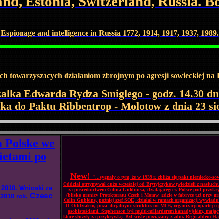
eland, Estonia, Switzerland, Russia. 
Espionage and intelligence in Russia 1772, 1914, 1917, 1937, 1989.
ch towarzyszacych dzialaniom zbrojnym po agresji sowieckiej na 
ka Edwarda Rydza Smiglego - godz. 14.30 dni
ka do Paktu Ribbentrop - Molotow z dnia 23 si
a Polske we
ietami po
New!
"...sygnały o tym, że w 1939 r. zbliża się pakt niemiecko-
Oddział otrzymywał dużo wcześniej od Brytyjczyków (wiedzieli z nasłuc
 2010. Wnioski ze
za pośrednictwem Colina Gubbinsa, działającego w Polsce pod przykry
Czesc
(blisko granicy Protektoratu Czech i Moraw, gdzie w fabryce tuż przy 
 2010 rok.
Colin Gubbins, później szef SOE, działał w ramach organizacji wywiadu
II Oddzialem, poza oficjalnymi strukturami MI-6, organizacji opartej
osobistościami. Stephenson był multi-miliarderem kanadyjskim, mający
które służyły za przykrywkę. Był ściśle powiązany z adm. Reginaldem Ha