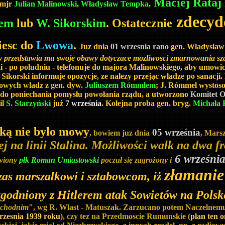
Maciej Rataj
 mjr
Julian Malinowski
,
Władysław Tempka
,
zdecyd
jem
lub
W. Sikorskim
. Ostatecznie
iesc do
Lwowa
.
Juz dnia
01 wrzesnia rano
gen. Wladyslaw 
óry przedstawia mu swoje obawy dotyczace mozliwosci zmarnowania sz
i - po poludniu - telefonuje do majora Malinowskiego, aby umowic 
Sikorski informuje opozycje, ze nalezy przejąc wladze po sanac
nowych wladz z gen. dyw.
Juliuszem Rómmlem
; J. Rómmel wystos
o do poniechania pomysłu powołania rządu, a utworzono
Komitet O
il
S. Starzyński
już
7 września
. Kolejna proba gen. bryg.
Michała 
ką nie bylo mowy
05 września
, bowiem juz dnia
, Mars
 na linii Stalina. Możliwości walk na dwa fro
6 wrześni
wiony
płk Roman Umiastowski
poczuł się zagrożony i
złamanie 
as marszałkowi i sztabowcom, iż
uzgodniony z Hitlerem atak Sowietów na Polsk
zachodnim
", wg R. Wlast - Matuszak. Zarzucano potem Naczelnemu
rzesnia 1939 roku
), czy tez na Przedmoscie Rumunskie (
plan ten 