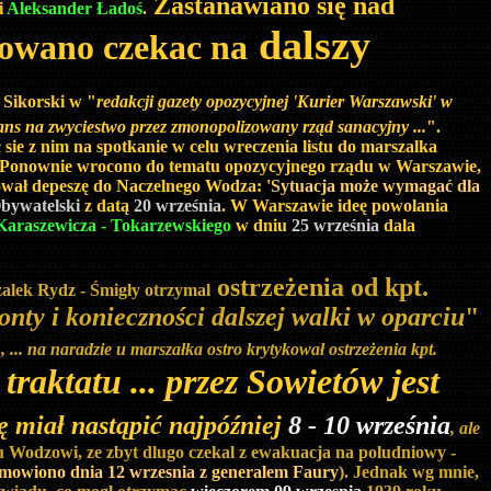
Zastanawiano się nad
i
Aleksander Ładoś
.
dalszy
owano czekac na
Sikorski w "
redakcji gazety opozycyjnej 'Kurier Warszawski' w
ans na zwyciestwo przez zmonopolizowany rząd sanacyjny ...
".
sie z nim na spotkanie w celu wreczenia listu do marszalka
ji. Ponownie wrocono do tematu opozycyjnego rządu w Warszawie,
ował depeszę do Naczelnego Wodza: '
Sytuacja może wymagać dla
bywatelski
z datą
20 września
. W Warszawie ideę powolania
Karaszewicza - Tokarzewskiego
w dniu
25 września
dala
ostrzeżenia od kpt.
zalek Rydz - Śmigły otrzymal
nty i konieczności dalszej walki w oparciu
"
a
, ... na naradzie u marszałka ostro krytykował ostrzeżenia kpt.
traktatu ... przez Sowietów jest
ę miał nastąpić najpóźniej
8 - 10 września
, ale
 Wodzowi, ze zbyt dlugo czekal z ewakuacja na poludniowy -
omowiono dnia 12 wrzesnia z generalem Faury
). Jednak wg mnie,