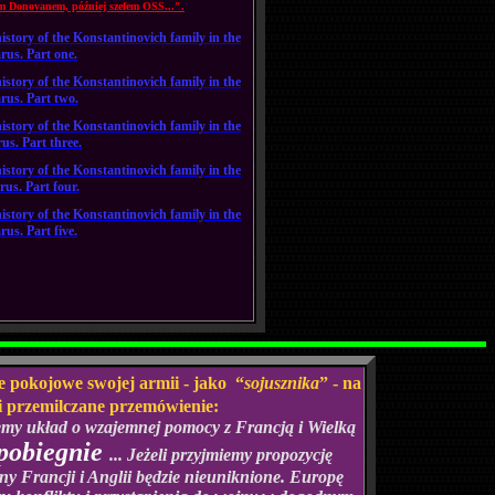
lem Donovanem, później szefem OSS...".
istory of the Konstantinovich family in the
rus. Part one.
istory of the Konstantinovich family in the
rus. Part two.
istory of the Konstantinovich family in the
us. Part three.
istory of the Konstantinovich family in the
us. Part four.
istory of the Konstantinovich family in the
us. Part five.
e pokojowe swojej armii - jako “
sojusznika
” - na
 i przemilczane przemówienie:
rzemy układ o wzajemnej pomocy z Francją i Wielką
apobiegnie
... Jeżeli przyjmiemy propozycję
jny Francji i Anglii będzie nieuniknione. Europę