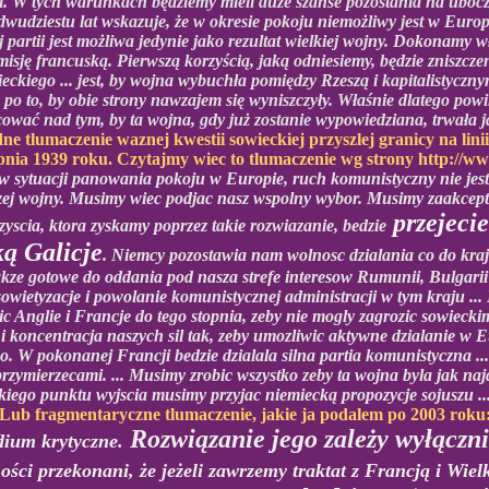
. W tych warunkach będziemy mieli duże szanse pozostania na ubocz
udziestu lat wskazuje, że w okresie pokoju niemożliwy jest w Europi
partii jest możliwa jedynie jako rezultat wielkiej wojny. Dokonamy 
sję francuską. Pierwszą korzyścią, jaką odniesiemy, będzie zniszczen
ieckiego ... jest, by wojna wybuchła pomiędzy Rzeszą i kapitalistyczn
j, po to, by obie strony nawzajem się wyniszczyły. Właśnie dlatego 
cować nad tym, by ta wojna, gdy już zostanie wypowiedziana, trwała j
 tlumaczenie waznej kwestii sowieckiej przyszlej granicy na lini
pnia 1939 roku. Czytajmy wiec to tlumaczenie wg strony http://www
e w sytuacji panowania pokoju w Europie, ruch komunistyczny nie jest
t duzej wojny. Musimy wiec podjac nasz wspolny wybor. Musimy zaakcep
przejecie
zyscia, ktora zyskamy poprzez takie rozwiazanie, bedzie
ą Galicje
. Niemcy pozostawia nam wolnosc dzialania co do krajo
kze gotowe do oddania pod nasza strefe interesow Rumunii, Bulgarii
owietyzacje i powolanie komunistycznej administracji w tym kraju ..
ic Anglie i Francje do tego stopnia, zeby nie mogly zagrozic sowieck
 i koncentracja naszych sil tak, zeby umozliwic aktywne dzialanie w Eu
o. W pokonanej Francji bedzie dzialala silna partia komunistyczna ..
zymierzecami. ... Musimy zrobic wszystko zeby ta wojna byla jak naj
kiego punktu wyjscia musimy przyjac niemiecką propozycje sojuszu ..
Lub fragmentaryczne tlumaczenie, jakie ja podalem po 2003 roku
Rozwiązanie jego zależy wyłączni
dium krytyczne.
ości przekonani, że jeżeli zawrzemy traktat z Francją i Wi