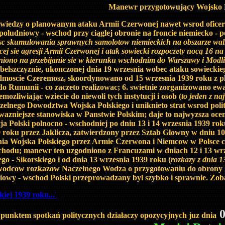
Manewr przygotowujący Wojsko Po
odel wiedzy o planowanym ataku Armii Czerwonej nawet wsrod of
oludniowy - wschod przy ciąglej obronie na froncie niemiecko - p
wosc skumulowania sprawnych samolotow niemieckich na obszarze walk
jącej sie agresji Armii Czerwonej i atak sowiecki rozpoczety nocą 16
niono na przebijanie sie w kierunku wschodnim do Warszawy i Modl
belszczyznie, ukonczonej dnia 19 wrzesnia wobec ataku sowiecki
dmoscie Czeremosz, skoordynowano od 15 wrzesnia 1939 roku z 
 do Rumunii - co zaczeto realizowac; 6. swietnie zorganizowano 
zliwiając wziecie do niewoli tych instytucji i osob (
to jeden z n
zelnego Dowodztwa Wojska Polskiego i uniknieto strat wsrod polity
jwazniejsze stanowiska w Panstwie Polskim; daje to najwyzsza o
a Polski polnocno - wschodniej po dniu 13 i 14 wrzesnia 1939 ro
roku przez Jaklicza, zatwierdzony przez Sztab Glowny w dniu 10 
ia Wojska Polskiego przez Armie Czerwona i Niemcow w Polsce cen
schodu; manewr ten uzgodniono z Francuzami w dniach 12 i 13 w
go - Sikorskiego i od dnia 13 wrzesnia 1939 roku (
rozkazy z dnia 1
wodcow rozkazow Naczelnego Wodza o przygotowaniu do obrony P
iowy - wschod Polski przeprowadzany byl szybko i sprawnie. Zoba
ej 1939 roku...'
0
punktem spotkań politycznych działaczy opozycyjnych juz dnia