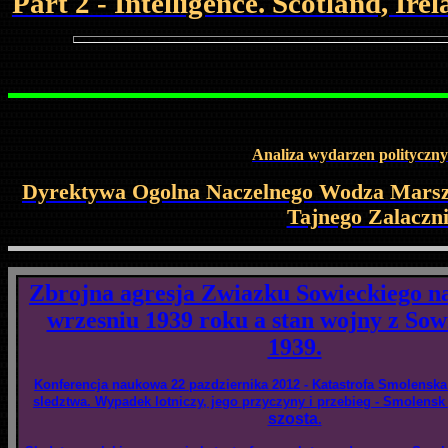
Part 2 - Intelligence. Scotland, Ir
Analiza wydarzen polityczny
Dyrektywa Ogolna Naczelnego Wodza Marszal
Tajnego Zalaczni
Zbrojna agresja Zwiazku Sowieckiego n
wrzesniu 1939 roku a stan wojny z Sow
1939.
Konferencja naukowa 22 pazdziernika 2012 - Katastrofa Smolenska
sledztwa. Wypadek lotniczy, jego przyczyny i przebieg - Smolensk
szosta
.