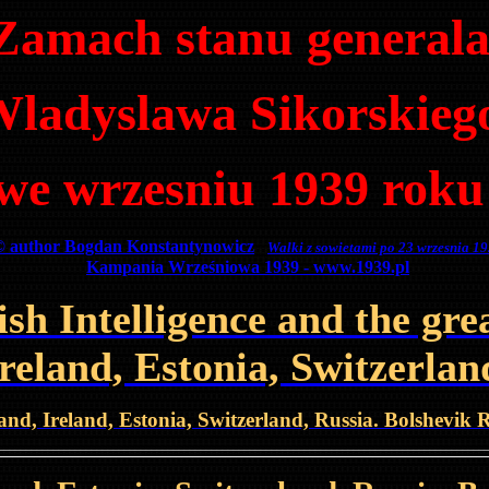
Zamach stanu general
ladyslawa Sikorskie
we wrzesniu 1939 rok
© author Bogdan Konstantynowicz
Walki z sowietami po 23 wrzesnia 1
Kampania Wrześniowa 1939 - www.1939.pl
h Intelligence and the grea
Ireland, Estonia, Switzerla
tland, Ireland, Estonia, Switzerland, Russia. Bolshevik