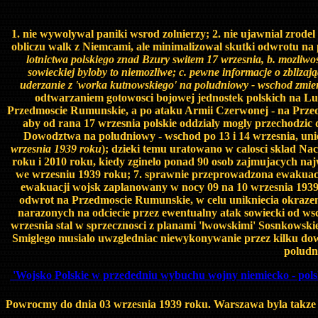
1. nie wywolywal paniki wsrod zolnierzy; 2. nie ujawnial zr
obliczu walk z Niemcami, ale minimalizowal skutki odwrotu na p
lotnictwa polskiego znad Bzury switem 17 wrzesnia, b. mozli
sowieckiej byloby to niemozliwe; c. pewne informacje o zbliza
uderzanie z 'worka kutnowskiego' na poludniowy - wschod zmie
odtwarzaniem gotowosci bojowej jednostek polskich na Lu
Przedmoscie Rumunskie, a po ataku Armii Czerwonej - na Prze
aby od rana 17 wrzesnia polskie oddzialy mogly przechodzic
Dowodztwa na poludniowy - wschod po 13 i 14 wrzesnia, uniemo
wrzesnia 1939 roku
); dzieki temu uratowano w calosci sklad Nac
roku i 2010 roku, kiedy zginelo ponad 90 osob zajmujacych na
we wrzesniu 1939 roku; 7. sprawnie przeprowadzona ewakuacj
ewakuacji wojsk zaplanowany w nocy 09 na 10 wrzesnia 1939 
odwrot na Przedmoscie Rumunskie, w celu unikniecia okrazen
narazonych na odciecie przez ewentualny atak sowiecki od w
wrzesnia stal w sprzecznosci z planami 'lwowskimi' Sosnkowskie
Smiglego musialo uwzgledniac niewykonywanie przez kilku do
poludn
'Wojsko Polskie w przededniu wybuchu wojny niemiecko - polski
Powrocmy do dnia 03 wrzesnia 1939 roku. Warszawa byla takze 