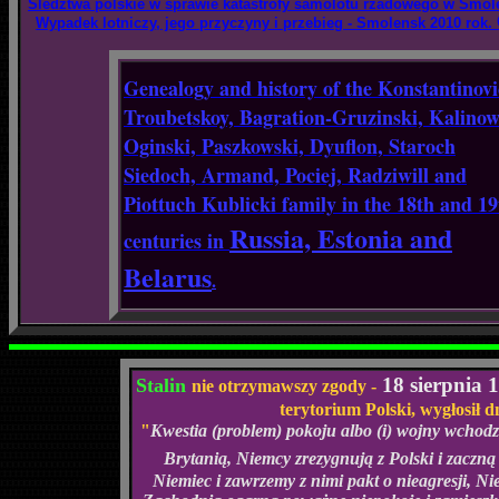
Sledztwa polskie w sprawie katastrofy samolotu rzadowego w Smol
Wypadek lotniczy, jego przyczyny i przebieg - Smolensk 2010 rok.
Genealogy and history of the Konstantinovi
Troubetskoy, Bagration-Gruzinski, Kalinow
Oginski, Paszkowski, Dyuflon, Staroch
Siedoch, Armand, Pociej, Radziwill and
Piottuch Kublicki family in the 18th and 19
Russia, Estonia and
centuries in
Belarus
.
18 sierpnia 
Stalin
nie otrzymawszy zgody -
terytorium Polski, wygłosił
dn
"
Kwestia (problem) pokoju albo (i) wojny wchodz
Brytanią, Niemcy zrezygnują z Polski i zaczn
Niemiec i zawrzemy z nimi pakt o nieagresji, Ni