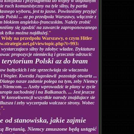
u konfliktu i przystąpienia do wojny w dogodnym
e ruch komunistyczny na tyle silny, by partia
własnego wyboru, jest to jasne. Powinniśmy przyjąć
ie Polski ... az po przedpola Warszawy, włącznie z
ym blokiem angielsko-francuskim. Należy zrobić
powinniśmy się zgodzić na zawarcie zaproponowanego
ak tylko można najdłużej
."
i Wisly na przedpolu Warszawy, o czym Hitler
.strategie.net.pl/viewtopic.php?t=993:
 wystarczajaco silny by zdobyc wladze. Dyktatura
towac propozycje niemiecką i grzecznie odrzucic
 terytorium Polski az do bram
w baltyckich i nie sprzeciwiaja sie wlaczeniu
 i Wegier. Kwestia
Jugoslawii
pozostaje otwarta ...
. Dlatego nasze zadanie polega na tym, zeby Niemcy
im Niemcom. ... Azeby wprowadzic te plany w zycie
ropie zachodniej i na Balkanach. ... Jest jeszcze
. W konsekwencji wszystkie narody znajdujace sie
dluzsza i zeby wyczerpala walczace strony. Wobec
.
".
:
e od stanowiska, jakie zajmie
elką Brytanią, Niemcy zmuszone będą ustąpić