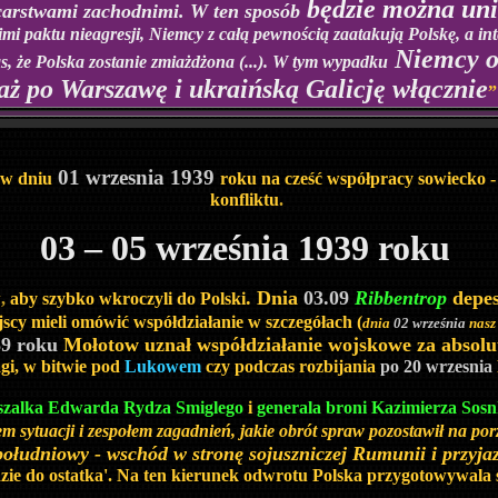
będzie można un
carstwami zachodnimi. W ten sposób
i paktu nieagresji, Niemcy z całą pewnością zaatakują Polskę, a inte
Niemcy o
nas, że Polska zostanie zmiażdżona (...). W tym wypadku
 aż po Warszawę i ukraińską Galicję włącznie
”
01 wrzesnia 1939
 w dniu
roku na cześć współpracy sowiecko -
konfliktu
.
03 – 05 września 1939 roku
. Dnia
03.09
Ribbentrop
depe
w
,
aby szybko
wkroczyli
do Polski
jscy mieli omówić współdziałanie w szczegółach (
dnia
02 września
nasz
39 roku
Mołotow uznał współdziałanie wojskowe za absolut
gi, w bitwie pod
Lukowem
czy podczas rozbijania
po 20 wrzesnia
zalka Edwarda Rydza Smiglego
i
generala broni Kazimierza Sos
m sytuacji i zespołem zagadnień, jakie obrót spraw pozostawił na po
 południowy - wschód w stronę sojuszniczej Rumunii i przyj
zie do ostatka'. Na ten kierunek odwrotu Polska przygotowywala 