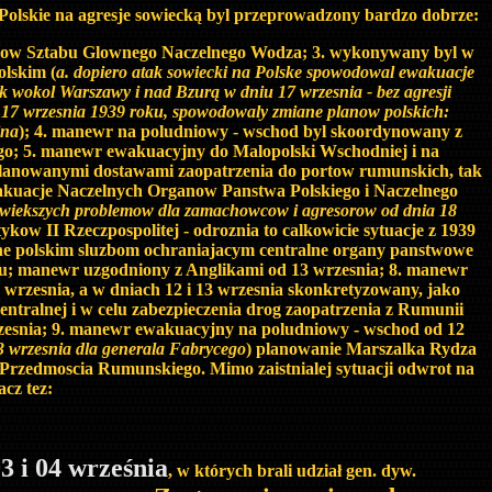
lskie na agresje sowiecką byl przeprowadzony bardzo dobrze:
icerow Sztabu Glownego Naczelnego Wodza; 3. wykonywany byl w
olskim (
a. dopiero atak sowiecki na Polske spowodowal ewakuacje
 wokol Warszawy i nad Bzurą w dniu 17 wrzesnia - bez agresji
 na 17 wrzesnia 1939 roku, spowodowaly zmiane planow polskich:
ina
); 4. manewr na poludniowy - wschod byl skoordynowany z
ego; 5. manewr ewakuacyjny do Malopolski Wschodniej i na
planowanymi dostawami zaopatrzenia do portow rumunskich, tak
ewakuacje Naczelnych Organow Panstwa Polskiego i Naczelnego
ajwiekszych problemow dla zamachowcow i agresorow od dnia 18
kow II Rzeczpospolitej - odroznia to calkowicie sytuacje z 1939
cene polskim sluzbom ochraniajacym centralne organy panstwowe
ku; manewr uzgodniony z Anglikami od 13 wrzesnia; 8. manewr
wrzesnia, a w dniach 12 i 13 wrzesnia skonkretyzowany, jako
tralnej i w celu zabezpieczenia drog zaopatrzenia z Rumunii
rzesnia; 9. manewr ewakuacyjny na poludniowy - wschod od 12
3 wrzesnia dla generala Fabrycego
) planowanie Marszalka Rydza
rzedmoscia Rumunskiego. Mimo zaistnialej sytuacji odwrot na
cz tez:
3 i 04 września
, w których brali udział gen. dyw.