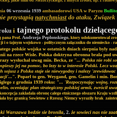
eckiej, jakie mial od Niezbrzyckiego, z innych zrodel, np. z radio
nia
06 wrzesnia 1939
ambasadorowi USA w Paryzu
Bullit
nie przystąpią
natychmiast
do ataku, Związek 
tajnego protokolu dzielące
 roku
i
Andrzeja Peplonskiego
g pana Prof.
, ktory udokumentowal zr
acji i o tajnym wojskowo - politycznym zalączniku do niemiecko - r
atego polskie wojska w ostatnich dniach sierpnia byly na
nii na rzece Wisle. Polska doktryna obronna brala pod u
razy wysluchal uwag min. Becka, ze "
... Polska nie robi s
ieszy jej na pomoc, bo lezy to w interesie Polski. Lecz wz
 sojusz z Polska staje sie niewygodny i nalezy 'zrewidowac 
cji'...
". Poparl to gen. Weygand, gen. Gamelin i min
lego z grudnia 1939 roku: "
... 'Rozpoczynając wojnę, ro
in, oceniając plan strategiczny polskiej armii, zwrócił uwa
koncepcja
zakladala obronę calego etnicznego obszaru Kraju wzdl
iala byc granicą Sowietow z Rzeszą; Niemcy wyrazily brak zainter
oki Warszawa bedzie sie bronila
, 2.
ż
e sowieci nas nie za