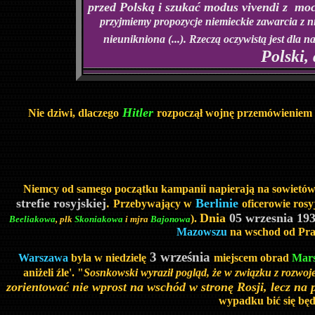
przed Polską i szukać modus vivendi z mo
przyjmiemy propozycje niemieckie zawarcia z nim
nieunikniona (...). Rzeczą oczywistą jest dla 
Polski,
Hitler
Nie dziwi, dlaczego
rozpoczął wojnę przemówieniem
Niemcy od samego początku kampanii napierają na sowietó
strefie rosyjskiej
.
Berlinie
Przebywający w
oficerowie rosy
Dnia
05 wrzesnia 19
).
Beeliakowa
, płk
Skoniakowa
i mjra
Bajonowa
Mazowszu
na wschod od Pra
3 września
Warszawa
byla w niedzielę
miejscem obrad
Mars
aniżeli źle'. "
Sosnkowski wyraził pogląd, że w związku z rozwoje
zorientować nie wprost na wschód w stronę Rosji, lecz na
wypadku bić się będ