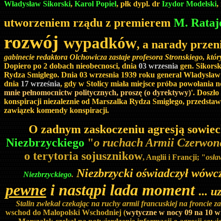
Władysław Sikorski
,
Karol Popiel
, płk dypl. dr
Izydor Modelski
,
utworzeniem rządu z premierem
M. Rata
rozwój
wypadków
, a narady przen
gabinecie redaktora Olchowicza zastaje profesora Stronskiego, kt
Dopiero po 2 dobach nieobecnosci, dnia
03 wrzesnia
gen. Sikorsk
Rydza Smiglego. Dnia 03 wrzesnia 1939 roku general Wladyslaw 
dnia
17 września
, gdy w Stolicy miała miejsce próba powołania 
mnie pełnomocnictw politycznych, proszę (o dyrektywy)
'. Doszł
konspiracji niezaleznie od Marszalka Rydza Smiglego, przedstaw
zawiązek komendy konspiracji.
O zadnym zaskoczeniu agresją sowiec
Niezbrzyckiego
"
o ruchach Armii Czerwonej
o terytoria sojusznikow
, Anglii i Francji; "
osła
Niezbrzycki oświadczył wówcz
Niezbrzyckiego
.
pewne
i nastąpi lada moment
... 
Stalin zwlekał czekając na ruchy armii francuskiej na froncie 
wschod do Malopolski Wschodniej (
wytyczne w nocy 09 na 10 w