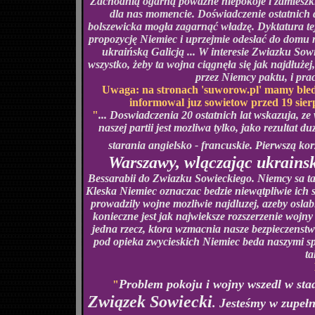
Zachodnią ogarną poważne niepokoje i zamieszki
dla nas momencie. Doświadczenie ostatnich dw
bolszewicka mogła zagarnąć władzę. Dyktatura tej 
propozycję Niemiec i uprzejmie odesłać do domu mi
ukraińską Galicją ... W interesie Zwiazku Sow
wszystko, żeby ta wojna ciągnęła się jak najdłuże
przez Niemcy paktu, i pra
Uwaga: na stronach 'suworow.pl' mamy bledne
informowal juz sowietow przed 19 sier
"
... Doswiadczenia 20 ostatnich lat wskazuja, z
naszej partii jest mozliwa tylko, jako rezulta
starania angielsko - francuskie. Pierwszą kor
Warszawy, wlączając ukrainsk
Bessarabii do Zwiazku Sowieckiego. Niemcy sa ta
Kleska Niemiec oznaczac bedzie niewątpliwie ich s
prowadzily wojne mozliwie najdluzej, azeby oslab
konieczne jest jak najwieksze rozszerzenie wojny
jedna rzecz, ktora wzmacnia nasze bezpieczenstw
pod opieka zwycieskich Niemiec beda naszymi spr
ta
Problem pokoju i wojny wszedl w sta
"
Związek Sowiecki
. Jesteśmy w zupełn