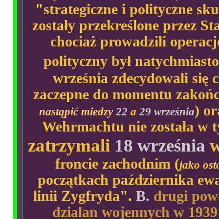
"
strategiczne i polityczne s
zostały przekreślone przez Sta
chociaż prowadzili operacj
polityczny był natychmiast
września zdecydowali się 
zaczepne do momentu zakończe
) o
nastąpić miedzy
22
a
29 września
Wehrmachtu nie została w t
zatrzymali
18 września
w
froncie zachodnim (
jako ost
początkach października ewa
linii Zygfryda
".
B.
drugi pow
dzialan wojennych w 1939 