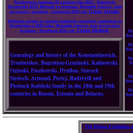
Konferencja naukowa 22 pazdziernika 2012 - Katastrofa
Smolenska 2010. Wnioski ze sledztwa. Wypadek lotniczy, jego
Czesc szosta
przyczyny i przebieg - Smolensk 2010 rok.
.
Sledztwa polskie w sprawie katastrofy samolotu rzadowego w
Smolensku w 2010 roku. Wypadek lotniczy, jego przyczyny i
Czesc siodma
przebieg - Smolensk 2010 rok.
.
Pho
Kons
Pho
Kons
Genealogy and history of the Konstantinovich,
Pho
Troubetskoy, Bagration-Gruzinski, Kalinowski,
Ko
Oginski, Paszkowski, Dyuflon, Staroch
Siedoch, Armand, Pociej, Radziwill and
Pho
Kons
Piottuch Kublicki family in the 18th and 19th
Pho
centuries in Russia, Estonia and Belarus.
Kons
The Photos Exhibition o