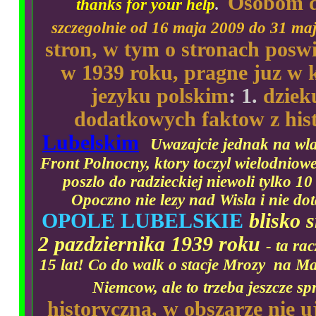
Osobom d
thanks for your help
.
szczegolnie od 16 maja 2009 do 31 ma
stron, w tym o stronach poswi
w 1939 roku, pragne juz w 
jezyku polskim
: 1.
dziek
dodatkowych faktow z hist
Lubelskim
Uwazajcie jednak na wl
Front Polnocny, ktory toczyl wielodniow
poszlo do radzieckiej niewoli tylko 10
Opoczno nie lezy nad Wisla i nie do
OPOLE LUBELSKIE
blisko 
2 pazdziernika 1939 roku
- ta ra
15 lat! Co do walk o stacje Mrozy na Ma
Niemcow, ale to trzeba jeszcze sp
historyczna, w obszarze nie