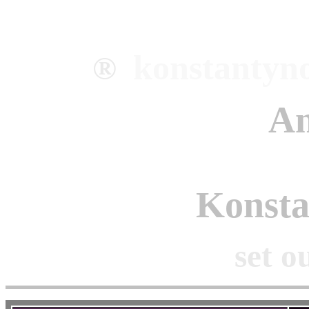
konstantyn
®
An
Konst
set o