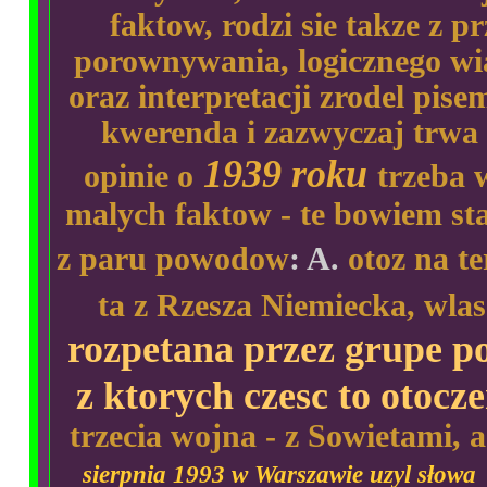
faktow, rodzi sie takze z p
porownywania, logicznego wi
oraz interpretacji zrodel pi
kwerenda i zazwyczaj trwa 
1939 roku
opinie o
trzeba 
malych faktow - te bowiem sta
z paru powodow
: A.
otoz na te
ta z Rzesza Niemiecka, wla
rozpetana przez grupe p
z ktorych czesc to otocz
trzecia wojna - z Sowietami, 
sierpnia 1993 w Warszawie uzyl słowa 