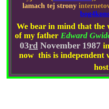
lamach tej strony
interneto
bog4kon
We bear in mind that the
of my father
Edward Gwido
03
rd
November 1987
i
now this is independent 
hos