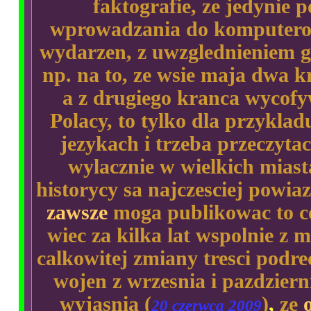
faktografie, ze jedynie
wprowadzania do komputerow
wydarzen, z uwzglednieniem g
np. na to, ze wsie maja dwa k
a z drugiego kranca wycofyw
Polacy, to tylko dla przykladu
jezykach i trzeba przeczyta
wylacznie w wielkich mias
historycy sa najczesciej powia
zawsze
moga publikowac to c
wiec za kilka lat wspolnie z
calkowitej zmiany tresci podr
wojen z wrzesnia i pazdzier
wyjasnia (
)
,
ze
20 czerwca 2009